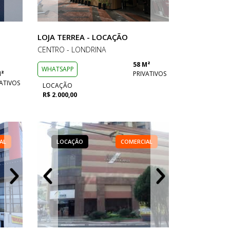
LOJA TERREA - LOCAÇÃO
CENTRO - LONDRINA
58 M²
WHATSAPP
M²
PRIVATIVOS
ATIVOS
LOCAÇÃO
R$ 2.000,00
AL
ERCIAL
LOCAÇÃO
LOCAÇÃO
LOCAÇÃO
COMERCIAL
COMERCIAL
COMERCIAL
LOCAÇÃO
LOCAÇÃO
LOCAÇÃO