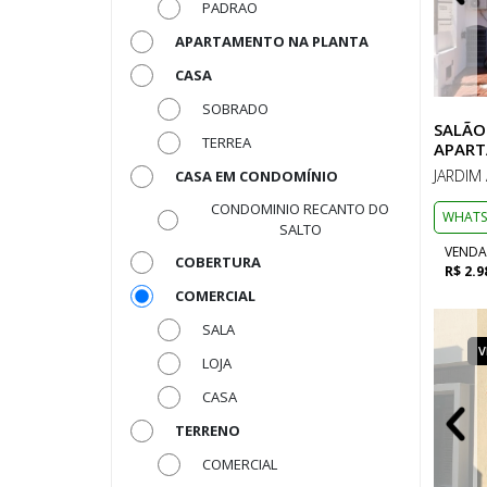
PADRAO
APARTAMENTO NA PLANTA
CASA
SOBRADO
SALÃO
TERREA
APART
JARDIM
CASA EM CONDOMÍNIO
CONDOMINIO RECANTO DO
WHATS
SALTO
VENDA
COBERTURA
R$ 2.9
COMERCIAL
SALA
VENDA
COMERCIAL
V
LOJA
CASA
TERRENO
COMERCIAL