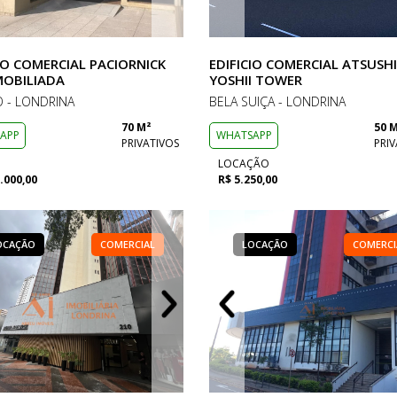
IO COMERCIAL PACIORNICK
EDIFICIO COMERCIAL ATSUSHI
MOBILIADA
YOSHII TOWER
 - LONDRINA
BELA SUIÇA - LONDRINA
70 M²
50 
APP
WHATSAPP
PRIVATIVOS
PRIV
LOCAÇÃO
.000,00
R$ 5.250,00
OCAÇÃO
LOCAÇÃO
COMERCIAL
COMERCIAL
LOCAÇÃO
LOCAÇÃO
LOCAÇÃO
COMERCIAL
COMERCI
COM