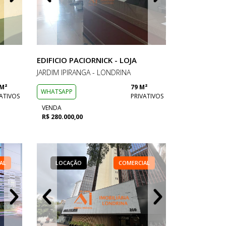
EDIFICIO PACIORNICK - LOJA
JARDIM IPIRANGA - LONDRINA
 M²
79 M²
WHATSAPP
ATIVOS
PRIVATIVOS
VENDA
R$ 280.000,00
AL
ERCIAL
VENDA
LOCAÇÃO
LOCAÇÃO
COMERCIAL
COMERCIAL
COMERCIAL
VENDA
LOCAÇÃO
LOCAÇÃO