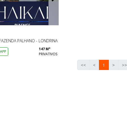
FAZENDA PALHANO - LONDRINA
147 M²
APP
PRIVATIVOS
<<
<
1
>
>>