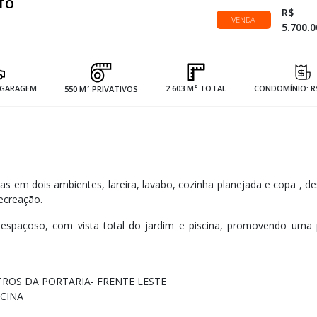
LTO
R$
VENDA
5.700.0
E GARAGEM
2.603 M² TOTAL
CONDOMÍNIO: R$
550 M² PRIVATIVOS
as em dois ambientes, lareira, lavabo, cozinha planejada e copa , d
recreação.
spaçoso, com vista total do jardim e piscina, promovendo uma p
ETROS DA PORTARIA- FRENTE LESTE
CINA