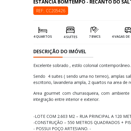
ESTANCIA BOMTEMPO - RECANTO DO SA
REF:. CC205426
4 QUARTOS
7 BWCS
4 VAGAS D
4 SUÍTES
DESCRIÇÃO DO IMÓVEL
Excelente sobrado , estilo colonial contemporâneo.
Sendo 4 suites ( sendo uma no terreo), amplas sal
escritorio, lavanderia ampla, 2 quartos na area de 
Area gourmet com churrasqueira, com ambiente e
integração entre interior e exterior.
-LOTE COM 2.603 M2 – RUA PRINCIPAL A 120 M
-CONSTRUÇÃO – 550 METROS QUADRADOS + PIS
- POSSUI POÇO ARTESIANO. -